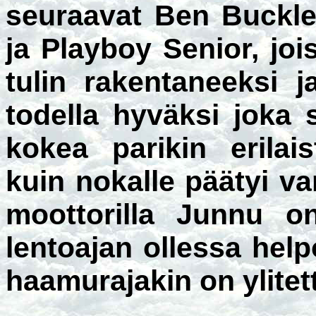
seuraavat Ben Buckle -
ja Playboy Senior, jo
tulin rakentaneeksi j
todella hyväksi joka 
kokea parikin erilai
kuin nokalle päätyi v
moottorilla Junnu on
lentoajan ollessa help
haamurajakin on ylitett