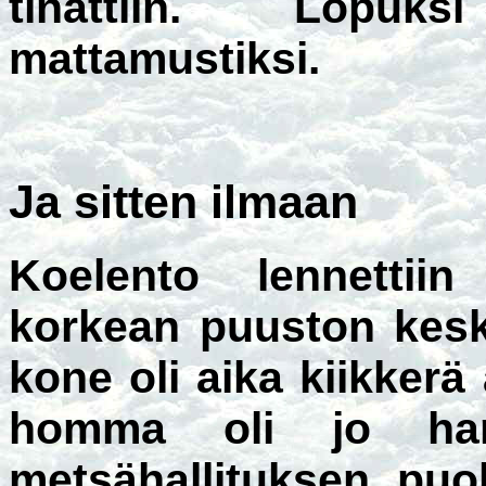
tinattiin. Lopuks
mattamustiksi.
Ja sitten ilmaan
Koelento lennettiin
korkean puuston kesk
kone oli aika kiikkerä
homma oli jo han
metsähallituksen puo