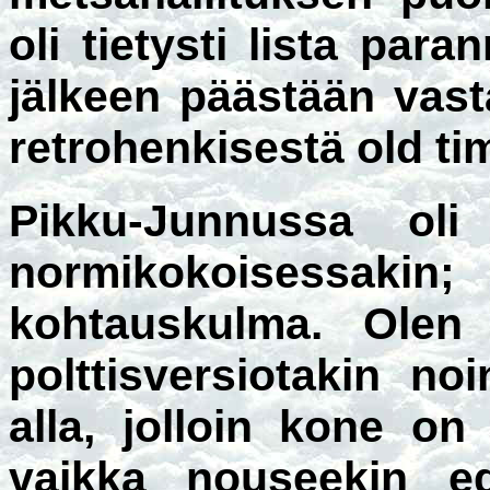
oli tietysti lista para
jälkeen päästään vas
retrohenkisestä old ti
Pikku-Junnussa oli
normikokoisessaki
kohtauskulma. Olen
polttisversiotakin n
alla, jolloin kone on
vaikka nouseekin ed