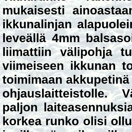
mukaisesti ainoastaan
ikkunalinjan alapuole
leveällä 4mm balsaso
liimattiin välipohja 
viimeiseen ikkunan to
toimimaan akkupetinä
ohjauslaitteistolle. 
paljon laiteasennuks
korkea runko olisi ol