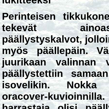
Perinteisen tikkukon
tekevät ainoas
päällystyskalvot, jollo
myös päällepäin. Vär
juurikaan valinnan 
päällystettiin samaa
isovelikin. Nokka e
oracover-kuvioinni
harrastaja olisi pää