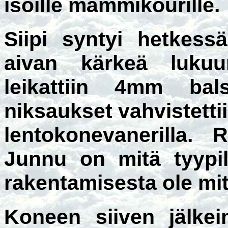
isoille mämmikourille.
Siipi syntyi hetkess
aivan kärkeä lukuu
leikattiin 4mm bals
niksaukset vahvistett
lentokonevanerilla. 
Junnu on mitä tyypil
rakentamisesta ole mit
Koneen siiven jälkei