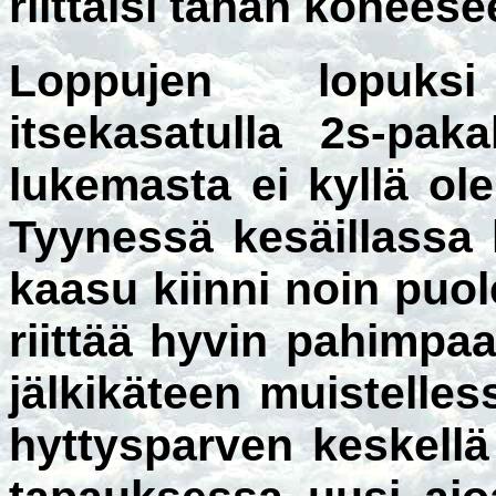
riittäisi tähän koneese
Loppujen lopuks
itsekasatulla 2s-pak
lukemasta ei kyllä ol
Tyynessä kesäillassa k
kaasu kiinni noin puol
riittää hyvin pahimpa
jälkikäteen muistelless
hyttysparven keskell