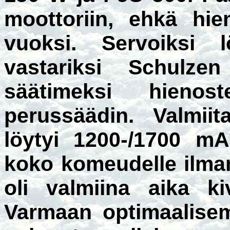
moottoriin, ehkä h
vuoksi. Servoiksi l
vastariksi Schulze
säätimeksi hienos
perussäädin. Valmiit
löytyi 1200-/1700 mA
koko komeudelle ilma
oli valmiina aika ki
Varmaan optimaalisem