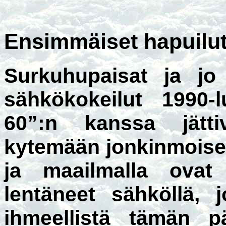
Ensimmäiset hapuilu
Surkuhupaisat ja jo
sähkökokeilut 1990-l
60”:n kanssa jätti
kytemään jonkinmoise
ja maailmalla ovat
lentäneet sähköllä, 
ihmeellistä tämän pä