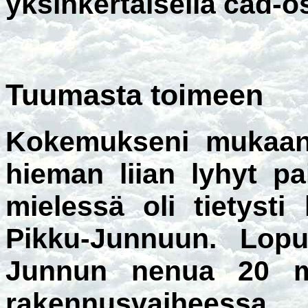
yksinkertaisella cad-o
Tuumasta toimeen
Kokemukseni mukaan
hieman liian lyhyt pai
mielessä oli tietyst
Pikku-Junnuun. Lopu
Junnun nenua 20 mm.
rakennusvaiheessa