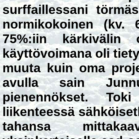
surffaillessani törmä
normikokoinen (kv. 6
75%:iin kärkivälin
käyttövoimana oli tiety
muuta kuin oma proje
avulla sain Junn
pienennökset. Tok
liikenteessä sähköiset
tahansa mittaka