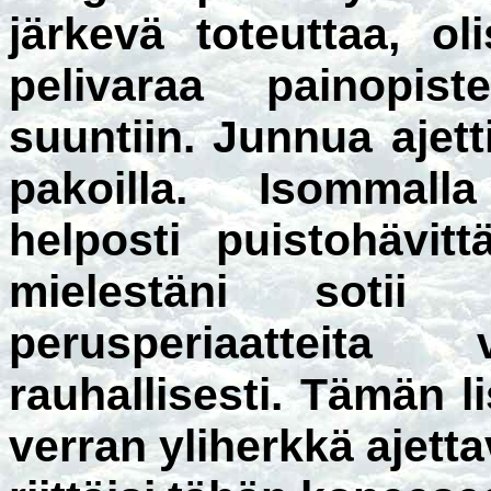
järkevä toteuttaa, o
pelivaraa painopis
suuntiin. Junnua ajett
pakoilla. Isommalla
helposti puistohävit
mielestäni sotii 
perusperiaatteita
rauhallisesti. Tämän l
verran yliherkkä ajet