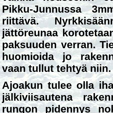
Pikku-Junnussa 3mm
riittävä. Nyrkkisää
jättöreunaa koroteta
paksuuden verran. Tie
huomioida jo rakenn
vaan tullut tehtyä niin.
Ajoakun tulee olla iha
jälkiviisautena rake
rungon pidennys noka