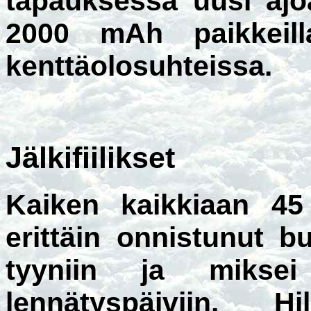
tapauksessa uusi ajo
2000 mAh paikkeilla.
kenttäolosuhteissa.
Jälkifiilikset
Kaiken kaikkiaan 45
erittäin onnistunut b
tyyniin ja miksei
lennätyspäiviin. Hi