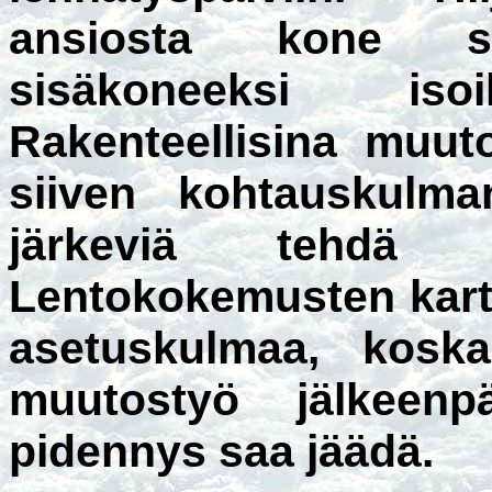
ansiosta kone s
sisäkoneeksi isoih
Rakenteellisina muut
siiven kohtauskulma
järkeviä tehdä j
Lentokokemusten kart
asetuskulmaa, kosk
muutostyö jälkeen
pidennys saa jäädä.