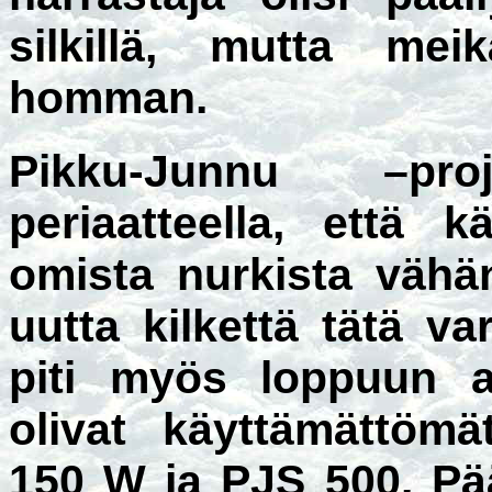
silkillä, mutta mei
homman.
Pikku-Junnu –proj
periaatteella, että k
omista nurkista vähä
uutta kilkettä tätä v
piti myös loppuun as
olivat käyttämättömä
150 W ja PJS 500. Pä