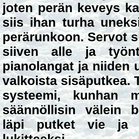
joten perän keveys ka
siis ihan turha uneks
perärunkoon. Servot si
siiven alle ja työnt
pianolangat ja niiden 
valkoista sisäputkea.
systeemi, kunhan m
säännöllisin välein b
läpi putket vie ja 
lukitteeksi