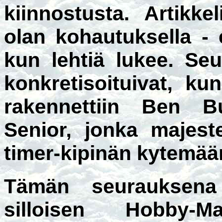
kiinnostusta. Artikke
olan kohautuksella - 
kun lehtiä lukee. Se
konkretisoituivat, k
rakennettiin Ben B
Senior, jonka majeste
timer-kipinän kytemää
Tämän seurauksena t
silloisen Hobby-Ma