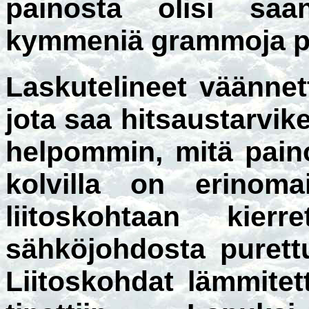
painosta olisi saa
kymmeniä grammoja p
Laskutelineet väännet
jota saa hitsaustarvike
helpommin, mitä pain
kolvilla on erinomai
liitoskohtaan kier
sähköjohdosta purett
Liitoskohdat lämmitett